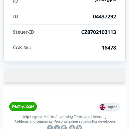
CZ
04437292
ID
CZ8702103113
Steuer-ID
16478
ČAK-Nr.: